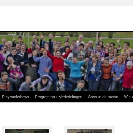
Playbackshows
Programma / Mededelingen
Soos in de media
Wie z