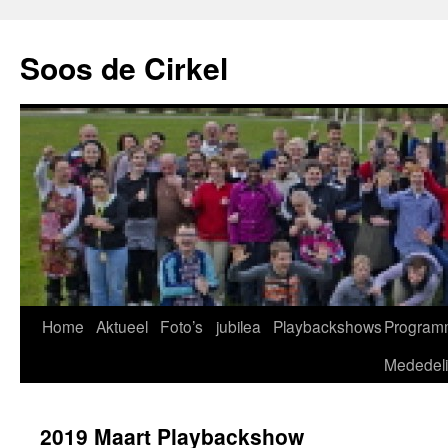
Soos de Cirkel
Home
Aktueel
Foto’s
jubilea
Playbackshows
Program
Mededel
2019 Maart Playbackshow